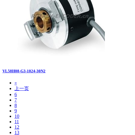
VL58H08-G3-1024-30N2
«
上一页
6
7
8
9
10
11
12
13