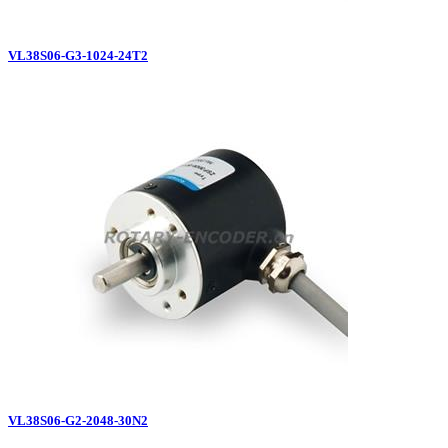
VL38S06-G3-1024-24T2
VL38S06-G2-2048-30N2